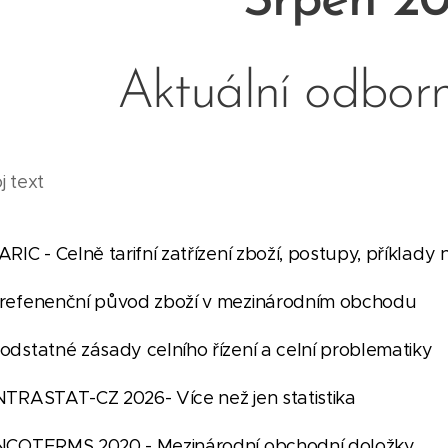
Srpen 2
Aktuální odborn
j text
 TARIC - Celně tarifní zatřízení zboží, pos
26 Prefenenční původ zboží v meziná
6 Podstatné zásady celního řízení a ce
26 INTRASTAT-CZ 2026- Více než je
26 INCOTERMS 2020 - Mezinárodní ob