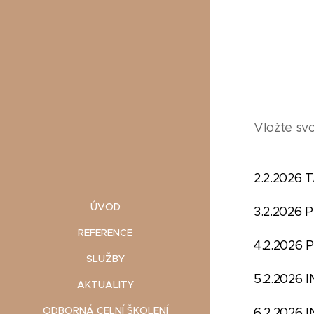
Vložte svo
2.2.2026
ÚVOD
3.2.20
REFERENCE
4.2.202
SLUŽBY
5.2.20
AKTUALITY
ODBORNÁ CELNÍ ŠKOLENÍ
6.2.20