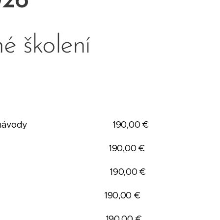
026
é školení
tupy, příklady návody 190,00 €
rodním obchodu 190,00 €
lní problematiky 190,00 €
n statistika 190,00 €
chodní doložky 190,00 €