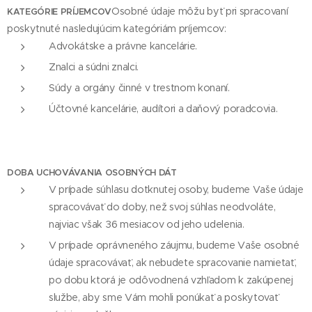
Osobné údaje môžu byť pri spracovaní
KATEGÓRIE PRÍJEMCOV
poskytnuté nasledujúcim kategóriám príjemcov:
Advokátske a právne kancelárie.
Znalci a súdni znalci.
Súdy a orgány činné v trestnom konaní.
Účtovné kancelárie, audítori a daňový poradcovia.
DOBA UCHOVÁVANIA OSOBNÝCH DÁT
V prípade súhlasu dotknutej osoby, budeme Vaše údaje
spracovávať do doby, než svoj súhlas neodvoláte,
najviac však 36 mesiacov od jeho udelenia.
V prípade oprávneného záujmu, budeme Vaše osobné
údaje spracovávať, ak nebudete spracovanie namietať,
po dobu ktorá je odôvodnená vzhľadom k zakúpenej
službe, aby sme Vám mohli ponúkať a poskytovať