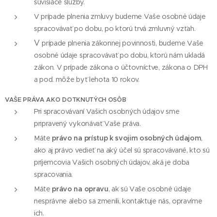
súvisiace služby.
V prípade plnenia zmluvy budeme Vaše osobné údaje
spracovávať po dobu, po ktorú trvá zmluvný vzťah.
V
prípade plnenia zákonnej povinnosti, budeme Vaše
osobné údaje spracovávať po dobu, ktorú nám ukladá
zákon. V prípade zákona o účtovníctve, zákona o DPH
a pod. môže byť lehota 10 rokov.
VAŠE PRÁVA AKO DOTKNUTÝCH OSÔB
Pri spracovávaní Vašich osobných údajov sme
pripravený vykonávať Vaše práva.
Máte
právo na prístup k svojim osobných údajom
,
ako aj právo vedieť na aký účel sú spracovávané, kto sú
príjemcovia Vašich osobných údajov, aká je doba
spracovania.
Máte
právo na opravu
, ak sú Vaše osobné údaje
nesprávne alebo sa zmenili, kontaktuje nás, opravíme
ich.