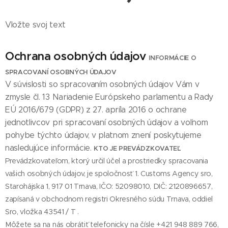
Vložte svoj text
Ochrana osobných údajov
INFORMÁCIE O
SPRACOVANÍ OSOBNÝCH ÚDAJOV
V súvislosti so spracovaním osobných údajov Vám v
zmysle čl. 13 Nariadenie Európskeho parlamentu a Rady
EÚ 2016/679 (GDPR) z 27. apríla 2016 o ochrane
jednotlivcov pri spracovaní osobných údajov a voľnom
pohybe týchto údajov, v platnom znení poskytujeme
nasledujúce informácie.
KTO JE PREVÁDZKOVATEĽ
Prevádzkovateľom, ktorý určil účel a prostriedky spracovania
vašich osobných údajov, je spoločnosť 1. Customs Agency sro,
Starohájska 1, 917 01 Trnava, IČO: 52098010, DIČ: 2120896657,
zapísaná v obchodnom registri Okresného súdu Trnava, oddiel
Sro, vložka 43541 / T .
Môžete sa na nás obrátiť telefonicky na čísle +421 948 889 766,