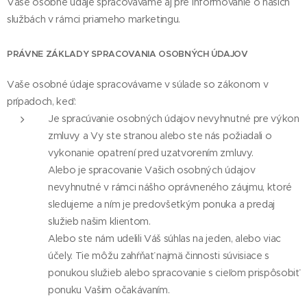
Vaše osobné údaje spracovávame aj pre informovanie o našich
službách v rámci priameho marketingu.
PRÁVNE ZÁKLADY SPRACOVANIA OSOBNÝCH ÚDAJOV
Vaše osobné údaje spracovávame v súlade so zákonom v
prípadoch, keď:
Je spracúvanie osobných údajov nevyhnutné pre výkon
zmluvy a Vy ste stranou alebo ste nás požiadali o
vykonanie opatrení pred uzatvorením zmluvy.
Alebo je spracovanie Vašich osobných údajov
nevyhnutné v rámci nášho oprávneného záujmu, ktoré
sledujeme a ním je predovšetkým ponuka a predaj
služieb našim klientom.
Alebo ste nám udelili Váš súhlas na jeden, alebo viac
účely. Tie môžu zahŕňať najmä činnosti súvisiace s
ponukou služieb alebo spracovanie s cieľom prispôsobiť
ponuku Vašim očakávaním.