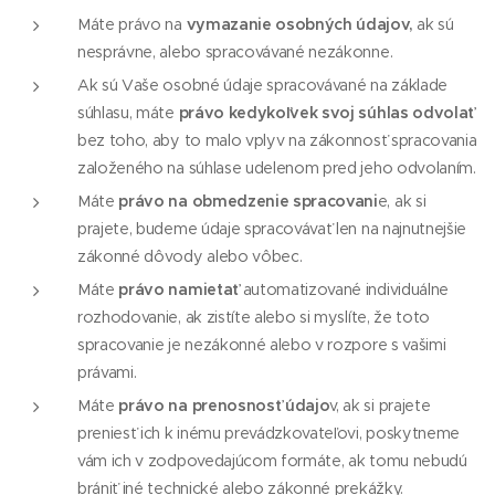
Máte právo na
vymazanie osobných údajov,
ak sú
nesprávne, alebo spracovávané nezákonne.
Ak sú Vaše osobné údaje spracovávané na základe
súhlasu, máte
právo kedykoľvek svoj súhlas odvolať
bez toho, aby to malo vplyv na zákonnosť spracovania
založeného na súhlase udelenom pred jeho odvolaním.
Máte
právo na obmedzenie spracovani
e, ak si
prajete, budeme údaje spracovávať len na najnutnejšie
zákonné dôvody alebo vôbec.
Máte
právo namietať
automatizované individuálne
rozhodovanie, ak zistíte alebo si myslíte, že toto
spracovanie je nezákonné alebo v rozpore s vašimi
právami.
Máte
právo na prenosnosť údajo
v, ak si prajete
preniesť ich k inému prevádzkovateľovi, poskytneme
vám ich v zodpovedajúcom formáte, ak tomu nebudú
brániť iné technické alebo zákonné prekážky.