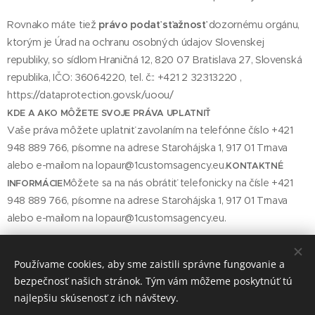
Rovnako máte tiež
právo podať sťažnosť
dozornému orgánu,
ktorým je Úrad na ochranu osobných údajov Slovenskej
republiky, so sídlom Hraničná 12, 820 07 Bratislava 27, Slovenská
republika, IČO: 36064220, tel. č:: +421 2 32313220 ,
https://dataprotection.gov.sk/uoou/
KDE A AKO MÔŽETE SVOJE PRÁVA UPLATNIŤ
Vaše práva môžete uplatniť zavolaním na telefónne číslo +421
948 889 766, písomne na adrese Starohájska 1, 917 01 Trnava
alebo e-mailom na lopaur@1customsagency.eu.
KONTAKTNÉ
Môžete sa na nás obrátiť telefonicky na čísle +421
INFORMÁCIE
948 889 766, písomne na adrese Starohájska 1, 917 01 Trnava
alebo e-mailom na lopaur@1customsagency.eu.
Používame cookies, aby sme zaistili správne fungovanie a
1. Customs Agency s.r.o., Starohájska 1, 917 01 Trnava
bezpečnosť našich stránok. Tým vám môžeme poskytnúť tú
Cookies
najlepšiu skúsenosť z ich návštevy.