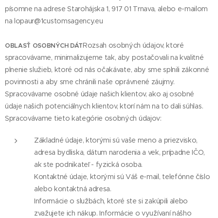
písomne na adrese Starohájska 1, 917 01 Trnava, alebo e-mailom
na lopaur@1customsagency.eu
Rozsah osobných údajov, ktoré
OBLASŤ OSOBNÝCH DÁT
spracovávame, minimalizujeme tak, aby postačovali na kvalitné
plnenie služieb, ktoré od nás očakávate, aby sme splnili zákonné
povinnosti a aby sme chránili naše oprávnené záujmy.
Spracovávame osobné údaje našich klientov, ako aj osobné
údaje našich potenciálnych klientov, ktorí nám na to dali súhlas.
Spracovávame tieto kategórie osobných údajov:
Základné údaje, ktorými sú vaše meno a priezvisko,
adresa bydliska, dátum narodenia a vek, prípadne IČO,
ak ste podnikateľ - fyzická osoba.
Kontaktné údaje, ktorými sú Váš e-mail, telefónne číslo
alebo kontaktná adresa.
Informácie o službách, ktoré ste si zakúpili alebo
zvažujete ich nákup. Informácie o využívaní nášho