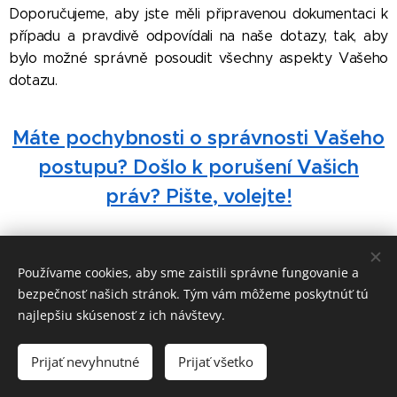
Doporučujeme, aby jste měli připravenou dokumentaci k
případu a pravdivě odpovídali na naše dotazy, tak, aby
bylo možné správně posoudit všechny aspekty Vašeho
dotazu.
Máte pochybnosti o správnosti Vašeho
postupu? Došlo k porušení Vašich
práv? Pište, volejte!
Používame cookies, aby sme zaistili správne fungovanie a
1. Customs Agency s.r.o., Starohájska 1, 917 01 Trnava
bezpečnosť našich stránok. Tým vám môžeme poskytnúť tú
Cookies
najlepšiu skúsenosť z ich návštevy.
Jazyky
Prijať nevyhnutné
Prijať všetko
Slovenčina
Čeština